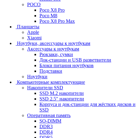
POCO
Poco X8 Pro
Poco M8
Poco X8 Pro Max
Планшеты
Apple
Xiaomi
Ноутбуки, аксессуары к ноутбукам
Аксессуары к ноутбукам
Рюкзаки, сумки
Док-станции и USB разветвители
Блоки питания ноутбуков
Подставки
Ноутбуки
Компьютерные комплектующие
Накопители SSD
SSD M.2 накопители
SSD 2.5" накопители
Корпуса и док-станции для жёстких дисков и
SSD
Оперативная память
SO-DIMM
DDR3
DDR4
DDR5