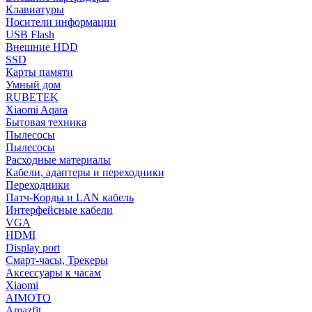
Клавиатуры
Носители информации
USB Flash
Внешние HDD
SSD
Карты памяти
Умный дом
RUBETEK
Xiaomi Aqara
Бытовая техника
Пылесосы
Пылесосы
Расходные материалы
Кабели, адаптеры и переходники
Переходники
Патч-Корды и LAN кабель
Интерфейсные кабели
VGA
HDMI
Display port
Смарт-часы, Трекеры
Аксессуары к часам
Xiaomi
AIMOTO
Amazfit