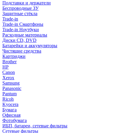
Подставки и держатели
Беспроводные ЗУ
Защитные стёкла
Trade-in
Trade-in Смартфоны
Trade-in Ноутбуки
Расходные материалы
Диски CD, DVD
Батарейки и аккумуляторы
Чистящие средства
Картриджи
Brother
HP
Canon
Xerox
Samsung
Panasonic
Pantum
Ricoh
Kyocera
Бумага
Офисная
Фотобумага
ИБП, батареи, сетевые фильтры
Сетевые фильтры