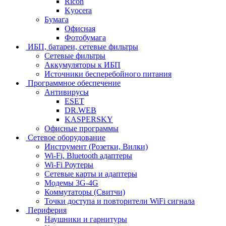
Ricoh
Kyocera
Бумага
Офисная
Фотобумага
ИБП, батареи, сетевые фильтры
Сетевые фильтры
Аккумуляторы к ИБП
Источники бесперебойного питания
Программное обеспечение
Антивирусы
ESET
DR.WEB
KASPERSKY
Офисные программы
Сетевое оборудование
Инструмент (Розетки, Вилки)
Wi-Fi, Bluetooth адаптеры
Wi-Fi Роутеры
Сетевые карты и адаптеры
Модемы 3G-4G
Коммутаторы (Свитчи)
Точки доступа и повторители WiFi сигнала
Периферия
Наушники и гарнитуры