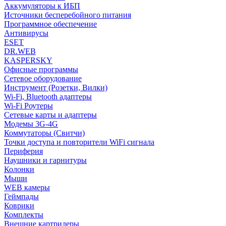
Аккумуляторы к ИБП
Источники бесперебойного питания
Программное обеспечение
Антивирусы
ESET
DR.WEB
KASPERSKY
Офисные программы
Сетевое оборудование
Инструмент (Розетки, Вилки)
Wi-Fi, Bluetooth адаптеры
Wi-Fi Роутеры
Сетевые карты и адаптеры
Модемы 3G-4G
Коммутаторы (Свитчи)
Точки доступа и повторители WiFi сигнала
Периферия
Наушники и гарнитуры
Колонки
Мыши
WEB камеры
Геймпады
Коврики
Комплекты
Внешние картридеры