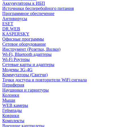
Аккумуляторы к ИБП
Источники бесперебойного питания
Программное обеспечение
Антивирусы
ESET
DR.WEB
KASPERSKY
Офисные программы
Сетевое оборудование
Инструмент (Розетки, Вилки)
Wi-Fi, Bluetooth адаптеры
Wi-Fi Роутеры
Сетевые карты и адаптеры
Модемы 3G-4G
Коммутаторы (Свитчи)
Точки доступа и повторители WiFi сигнала
Периферия
Наушники и гарнитуры
Колонки
Мыши
WEB камеры
Геймпады
Коврики
Комплекты
Внешние картридеры