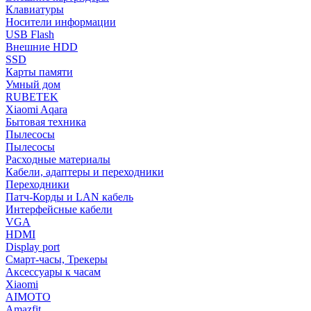
Клавиатуры
Носители информации
USB Flash
Внешние HDD
SSD
Карты памяти
Умный дом
RUBETEK
Xiaomi Aqara
Бытовая техника
Пылесосы
Пылесосы
Расходные материалы
Кабели, адаптеры и переходники
Переходники
Патч-Корды и LAN кабель
Интерфейсные кабели
VGA
HDMI
Display port
Смарт-часы, Трекеры
Аксессуары к часам
Xiaomi
AIMOTO
Amazfit