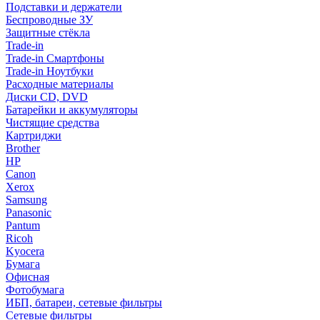
Подставки и держатели
Беспроводные ЗУ
Защитные стёкла
Trade-in
Trade-in Смартфоны
Trade-in Ноутбуки
Расходные материалы
Диски CD, DVD
Батарейки и аккумуляторы
Чистящие средства
Картриджи
Brother
HP
Canon
Xerox
Samsung
Panasonic
Pantum
Ricoh
Kyocera
Бумага
Офисная
Фотобумага
ИБП, батареи, сетевые фильтры
Сетевые фильтры