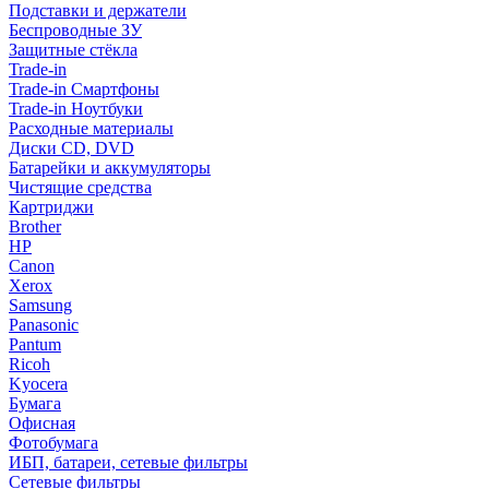
Подставки и держатели
Беспроводные ЗУ
Защитные стёкла
Trade-in
Trade-in Смартфоны
Trade-in Ноутбуки
Расходные материалы
Диски CD, DVD
Батарейки и аккумуляторы
Чистящие средства
Картриджи
Brother
HP
Canon
Xerox
Samsung
Panasonic
Pantum
Ricoh
Kyocera
Бумага
Офисная
Фотобумага
ИБП, батареи, сетевые фильтры
Сетевые фильтры