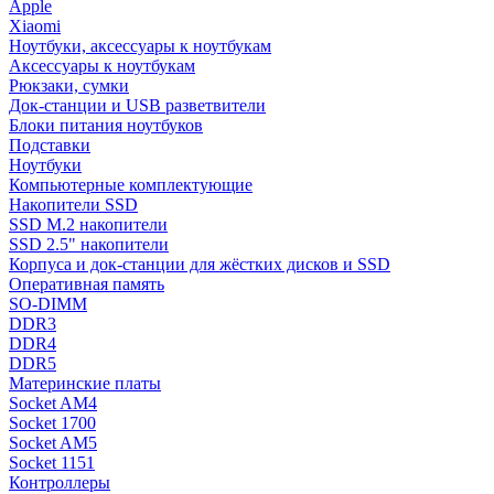
Apple
Xiaomi
Ноутбуки, аксессуары к ноутбукам
Аксессуары к ноутбукам
Рюкзаки, сумки
Док-станции и USB разветвители
Блоки питания ноутбуков
Подставки
Ноутбуки
Компьютерные комплектующие
Накопители SSD
SSD M.2 накопители
SSD 2.5" накопители
Корпуса и док-станции для жёстких дисков и SSD
Оперативная память
SO-DIMM
DDR3
DDR4
DDR5
Материнские платы
Socket AM4
Socket 1700
Socket AM5
Socket 1151
Контроллеры