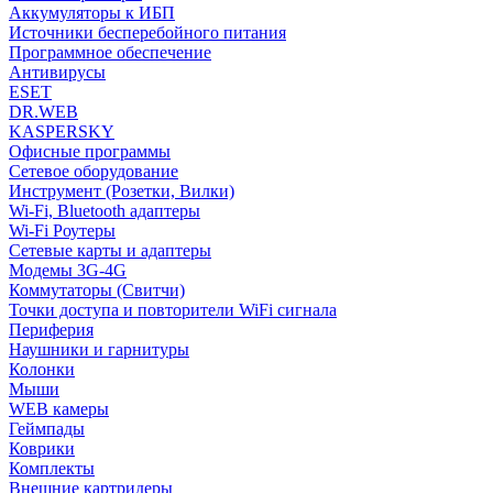
Аккумуляторы к ИБП
Источники бесперебойного питания
Программное обеспечение
Антивирусы
ESET
DR.WEB
KASPERSKY
Офисные программы
Сетевое оборудование
Инструмент (Розетки, Вилки)
Wi-Fi, Bluetooth адаптеры
Wi-Fi Роутеры
Сетевые карты и адаптеры
Модемы 3G-4G
Коммутаторы (Свитчи)
Точки доступа и повторители WiFi сигнала
Периферия
Наушники и гарнитуры
Колонки
Мыши
WEB камеры
Геймпады
Коврики
Комплекты
Внешние картридеры