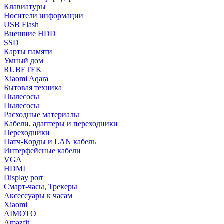
Клавиатуры
Носители информации
USB Flash
Внешние HDD
SSD
Карты памяти
Умный дом
RUBETEK
Xiaomi Aqara
Бытовая техника
Пылесосы
Пылесосы
Расходные материалы
Кабели, адаптеры и переходники
Переходники
Патч-Корды и LAN кабель
Интерфейсные кабели
VGA
HDMI
Display port
Смарт-часы, Трекеры
Аксессуары к часам
Xiaomi
AIMOTO
Amazfit