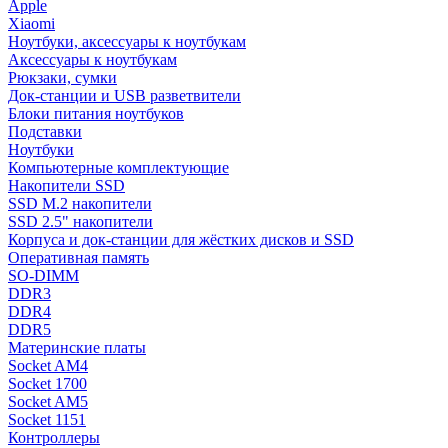
Apple
Xiaomi
Ноутбуки, аксессуары к ноутбукам
Аксессуары к ноутбукам
Рюкзаки, сумки
Док-станции и USB разветвители
Блоки питания ноутбуков
Подставки
Ноутбуки
Компьютерные комплектующие
Накопители SSD
SSD M.2 накопители
SSD 2.5" накопители
Корпуса и док-станции для жёстких дисков и SSD
Оперативная память
SO-DIMM
DDR3
DDR4
DDR5
Материнские платы
Socket AM4
Socket 1700
Socket AM5
Socket 1151
Контроллеры