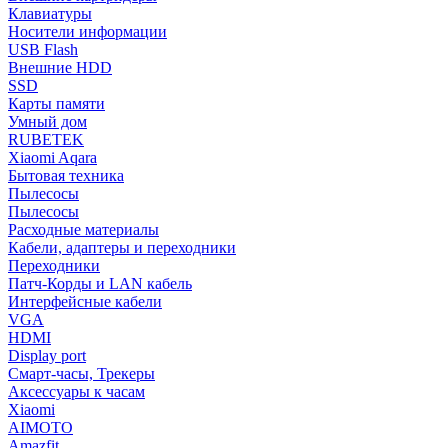
Клавиатуры
Носители информации
USB Flash
Внешние HDD
SSD
Карты памяти
Умный дом
RUBETEK
Xiaomi Aqara
Бытовая техника
Пылесосы
Пылесосы
Расходные материалы
Кабели, адаптеры и переходники
Переходники
Патч-Корды и LAN кабель
Интерфейсные кабели
VGA
HDMI
Display port
Смарт-часы, Трекеры
Аксессуары к часам
Xiaomi
AIMOTO
Amazfit