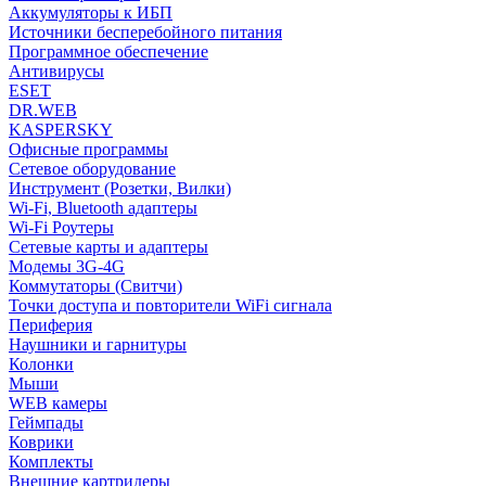
Аккумуляторы к ИБП
Источники бесперебойного питания
Программное обеспечение
Антивирусы
ESET
DR.WEB
KASPERSKY
Офисные программы
Сетевое оборудование
Инструмент (Розетки, Вилки)
Wi-Fi, Bluetooth адаптеры
Wi-Fi Роутеры
Сетевые карты и адаптеры
Модемы 3G-4G
Коммутаторы (Свитчи)
Точки доступа и повторители WiFi сигнала
Периферия
Наушники и гарнитуры
Колонки
Мыши
WEB камеры
Геймпады
Коврики
Комплекты
Внешние картридеры