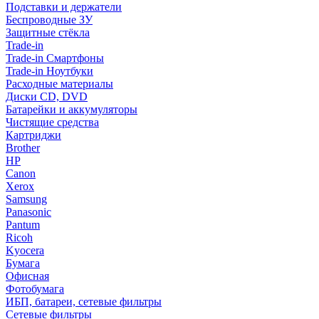
Подставки и держатели
Беспроводные ЗУ
Защитные стёкла
Trade-in
Trade-in Смартфоны
Trade-in Ноутбуки
Расходные материалы
Диски CD, DVD
Батарейки и аккумуляторы
Чистящие средства
Картриджи
Brother
HP
Canon
Xerox
Samsung
Panasonic
Pantum
Ricoh
Kyocera
Бумага
Офисная
Фотобумага
ИБП, батареи, сетевые фильтры
Сетевые фильтры