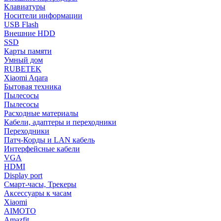
Клавиатуры
Носители информации
USB Flash
Внешние HDD
SSD
Карты памяти
Умный дом
RUBETEK
Xiaomi Aqara
Бытовая техника
Пылесосы
Пылесосы
Расходные материалы
Кабели, адаптеры и переходники
Переходники
Патч-Корды и LAN кабель
Интерфейсные кабели
VGA
HDMI
Display port
Смарт-часы, Трекеры
Аксессуары к часам
Xiaomi
AIMOTO
Amazfit