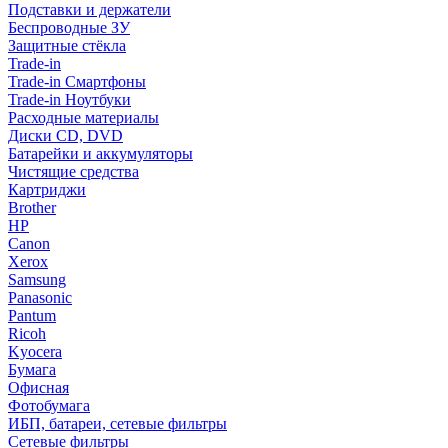
Подставки и держатели
Беспроводные ЗУ
Защитные стёкла
Trade-in
Trade-in Смартфоны
Trade-in Ноутбуки
Расходные материалы
Диски CD, DVD
Батарейки и аккумуляторы
Чистящие средства
Картриджи
Brother
HP
Canon
Xerox
Samsung
Panasonic
Pantum
Ricoh
Kyocera
Бумага
Офисная
Фотобумага
ИБП, батареи, сетевые фильтры
Сетевые фильтры