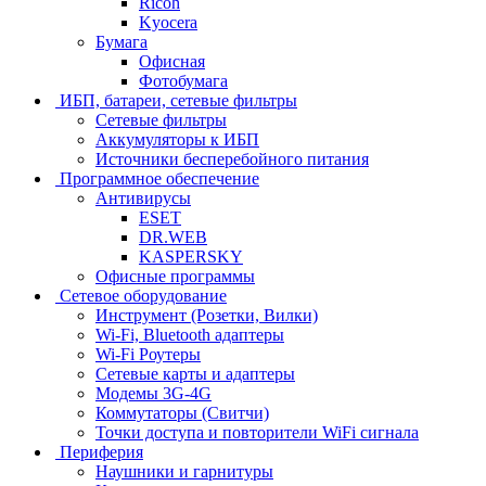
Ricoh
Kyocera
Бумага
Офисная
Фотобумага
ИБП, батареи, сетевые фильтры
Сетевые фильтры
Аккумуляторы к ИБП
Источники бесперебойного питания
Программное обеспечение
Антивирусы
ESET
DR.WEB
KASPERSKY
Офисные программы
Сетевое оборудование
Инструмент (Розетки, Вилки)
Wi-Fi, Bluetooth адаптеры
Wi-Fi Роутеры
Сетевые карты и адаптеры
Модемы 3G-4G
Коммутаторы (Свитчи)
Точки доступа и повторители WiFi сигнала
Периферия
Наушники и гарнитуры