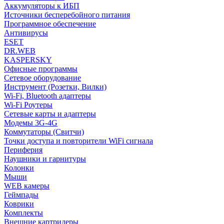
Аккумуляторы к ИБП
Источники бесперебойного питания
Программное обеспечение
Антивирусы
ESET
DR.WEB
KASPERSKY
Офисные программы
Сетевое оборудование
Инструмент (Розетки, Вилки)
Wi-Fi, Bluetooth адаптеры
Wi-Fi Роутеры
Сетевые карты и адаптеры
Модемы 3G-4G
Коммутаторы (Свитчи)
Точки доступа и повторители WiFi сигнала
Периферия
Наушники и гарнитуры
Колонки
Мыши
WEB камеры
Геймпады
Коврики
Комплекты
Внешние картридеры