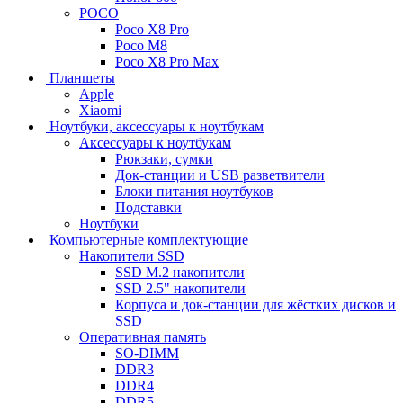
POCO
Poco X8 Pro
Poco M8
Poco X8 Pro Max
Планшеты
Apple
Xiaomi
Ноутбуки, аксессуары к ноутбукам
Аксессуары к ноутбукам
Рюкзаки, сумки
Док-станции и USB разветвители
Блоки питания ноутбуков
Подставки
Ноутбуки
Компьютерные комплектующие
Накопители SSD
SSD M.2 накопители
SSD 2.5" накопители
Корпуса и док-станции для жёстких дисков и
SSD
Оперативная память
SO-DIMM
DDR3
DDR4
DDR5