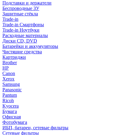
Подставки и держатели
Беспроводные ЗУ
Защитные стёкла
Trade-in
Trade-in Смартфоны
Trade-in Ноутбуки
Расходные материалы
Диски CD, DVD
Батарейки и аккумуляторы
Чистящие средства
Картриджи
Brother
HP
Canon
Xerox
Samsung
Panasonic
Pantum
Ricoh
Kyocera
Бумага
Офисная
Фотобумага
ИБП, батареи, сетевые фильтры
Сетевые фильтры