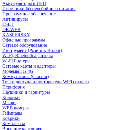
Аккумуляторы к ИБП
Источники бесперебойного питания
Программное обеспечение
Антивирусы
ESET
DR.WEB
KASPERSKY
Офисные программы
Сетевое оборудование
Инструмент (Розетки, Вилки)
Wi-Fi, Bluetooth адаптеры
Wi-Fi Роутеры
Сетевые карты и адаптеры
Модемы 3G-4G
Коммутаторы (Свитчи)
Точки доступа и повторители WiFi сигнала
Периферия
Наушники и гарнитуры
Колонки
Мыши
WEB камеры
Геймпады
Коврики
Комплекты
Внешние картридеры