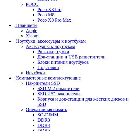
POCO
Poco X8 Pro
Poco M8
Poco X8 Pro Max
Планшеты
Apple
Xiaomi
Ноутбуки, аксессуары к ноутбукам
Аксессуары к ноутбукам
Рюкзаки, сумки
Док-станции и USB разветвители
Блоки питания ноутбуков
Подставки
Ноутбуки
Компьютерные комплектующие
Накопители SSD
SSD M.2 накопители
SSD 2.5" накопители
Корпуса и док-станции для жёстких дисков и
SSD
Оперативная память
SO-DIMM
DDR3
DDR4
DDR5