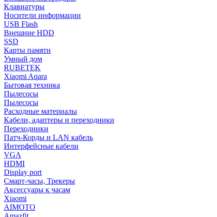
Клавиатуры
Носители информации
USB Flash
Внешние HDD
SSD
Карты памяти
Умный дом
RUBETEK
Xiaomi Aqara
Бытовая техника
Пылесосы
Пылесосы
Расходные материалы
Кабели, адаптеры и переходники
Переходники
Патч-Корды и LAN кабель
Интерфейсные кабели
VGA
HDMI
Display port
Смарт-часы, Трекеры
Аксессуары к часам
Xiaomi
AIMOTO
Amazfit