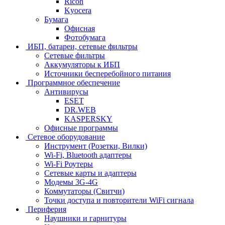
Ricoh
Kyocera
Бумага
Офисная
Фотобумага
ИБП, батареи, сетевые фильтры
Сетевые фильтры
Аккумуляторы к ИБП
Источники бесперебойного питания
Программное обеспечение
Антивирусы
ESET
DR.WEB
KASPERSKY
Офисные программы
Сетевое оборудование
Инструмент (Розетки, Вилки)
Wi-Fi, Bluetooth адаптеры
Wi-Fi Роутеры
Сетевые карты и адаптеры
Модемы 3G-4G
Коммутаторы (Свитчи)
Точки доступа и повторители WiFi сигнала
Периферия
Наушники и гарнитуры