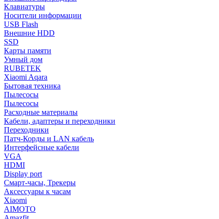
Клавиатуры
Носители информации
USB Flash
Внешние HDD
SSD
Карты памяти
Умный дом
RUBETEK
Xiaomi Aqara
Бытовая техника
Пылесосы
Пылесосы
Расходные материалы
Кабели, адаптеры и переходники
Переходники
Патч-Корды и LAN кабель
Интерфейсные кабели
VGA
HDMI
Display port
Смарт-часы, Трекеры
Аксессуары к часам
Xiaomi
AIMOTO
Amazfit