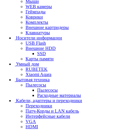
Мыши
WEB камеры
Геймпады
Коврики
Комплекты
Внешние картридеры
Клавиатуры
Носители информации
USB Flash
Внешние HDD
SSD
Карты памяти
Умный дом
RUBETEK
Xiaomi Aqara
Бытовая техника
Пылесосы
Пылесосы
Расходные материалы
Кабели, адаптеры и переходники
Переходники
Патч-Корды и LAN кабель
Интерфейсные кабели
VGA
HDMI