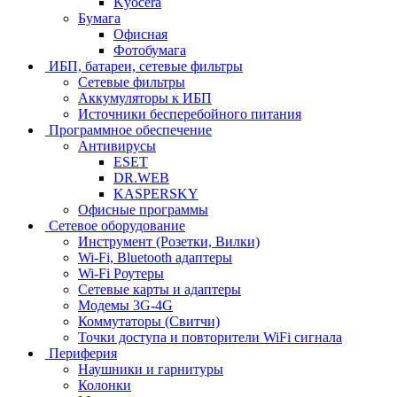
Kyocera
Бумага
Офисная
Фотобумага
ИБП, батареи, сетевые фильтры
Сетевые фильтры
Аккумуляторы к ИБП
Источники бесперебойного питания
Программное обеспечение
Антивирусы
ESET
DR.WEB
KASPERSKY
Офисные программы
Сетевое оборудование
Инструмент (Розетки, Вилки)
Wi-Fi, Bluetooth адаптеры
Wi-Fi Роутеры
Сетевые карты и адаптеры
Модемы 3G-4G
Коммутаторы (Свитчи)
Точки доступа и повторители WiFi сигнала
Периферия
Наушники и гарнитуры
Колонки