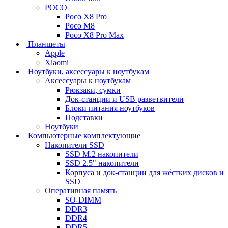
POCO
Poco X8 Pro
Poco M8
Poco X8 Pro Max
Планшеты
Apple
Xiaomi
Ноутбуки, аксессуары к ноутбукам
Аксессуары к ноутбукам
Рюкзаки, сумки
Док-станции и USB разветвители
Блоки питания ноутбуков
Подставки
Ноутбуки
Компьютерные комплектующие
Накопители SSD
SSD M.2 накопители
SSD 2.5" накопители
Корпуса и док-станции для жёстких дисков и
SSD
Оперативная память
SO-DIMM
DDR3
DDR4
DDR5