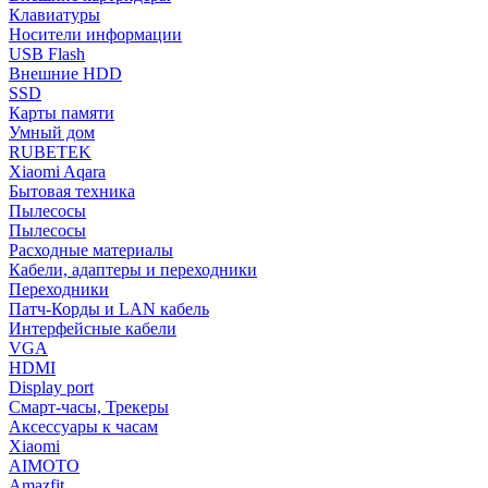
Клавиатуры
Носители информации
USB Flash
Внешние HDD
SSD
Карты памяти
Умный дом
RUBETEK
Xiaomi Aqara
Бытовая техника
Пылесосы
Пылесосы
Расходные материалы
Кабели, адаптеры и переходники
Переходники
Патч-Корды и LAN кабель
Интерфейсные кабели
VGA
HDMI
Display port
Смарт-часы, Трекеры
Аксессуары к часам
Xiaomi
AIMOTO
Amazfit