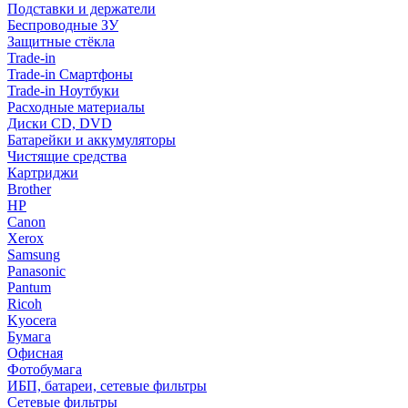
Подставки и держатели
Беспроводные ЗУ
Защитные стёкла
Trade-in
Trade-in Смартфоны
Trade-in Ноутбуки
Расходные материалы
Диски CD, DVD
Батарейки и аккумуляторы
Чистящие средства
Картриджи
Brother
HP
Canon
Xerox
Samsung
Panasonic
Pantum
Ricoh
Kyocera
Бумага
Офисная
Фотобумага
ИБП, батареи, сетевые фильтры
Сетевые фильтры