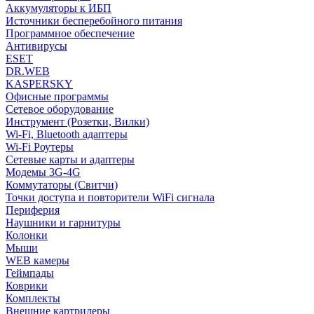
Аккумуляторы к ИБП
Источники бесперебойного питания
Программное обеспечение
Антивирусы
ESET
DR.WEB
KASPERSKY
Офисные программы
Сетевое оборудование
Инструмент (Розетки, Вилки)
Wi-Fi, Bluetooth адаптеры
Wi-Fi Роутеры
Сетевые карты и адаптеры
Модемы 3G-4G
Коммутаторы (Свитчи)
Точки доступа и повторители WiFi сигнала
Периферия
Наушники и гарнитуры
Колонки
Мыши
WEB камеры
Геймпады
Коврики
Комплекты
Внешние картридеры