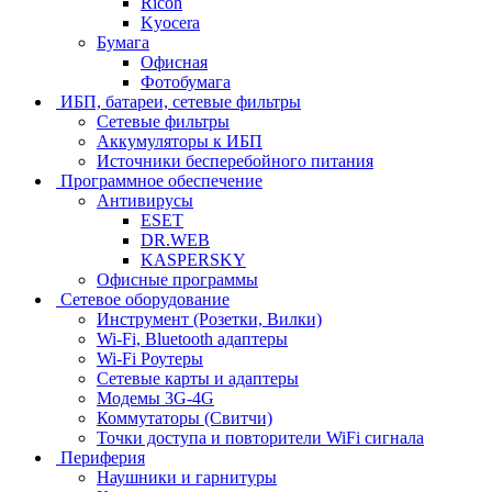
Ricoh
Kyocera
Бумага
Офисная
Фотобумага
ИБП, батареи, сетевые фильтры
Сетевые фильтры
Аккумуляторы к ИБП
Источники бесперебойного питания
Программное обеспечение
Антивирусы
ESET
DR.WEB
KASPERSKY
Офисные программы
Сетевое оборудование
Инструмент (Розетки, Вилки)
Wi-Fi, Bluetooth адаптеры
Wi-Fi Роутеры
Сетевые карты и адаптеры
Модемы 3G-4G
Коммутаторы (Свитчи)
Точки доступа и повторители WiFi сигнала
Периферия
Наушники и гарнитуры