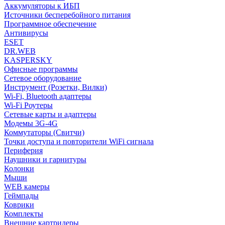
Аккумуляторы к ИБП
Источники бесперебойного питания
Программное обеспечение
Антивирусы
ESET
DR.WEB
KASPERSKY
Офисные программы
Сетевое оборудование
Инструмент (Розетки, Вилки)
Wi-Fi, Bluetooth адаптеры
Wi-Fi Роутеры
Сетевые карты и адаптеры
Модемы 3G-4G
Коммутаторы (Свитчи)
Точки доступа и повторители WiFi сигнала
Периферия
Наушники и гарнитуры
Колонки
Мыши
WEB камеры
Геймпады
Коврики
Комплекты
Внешние картридеры