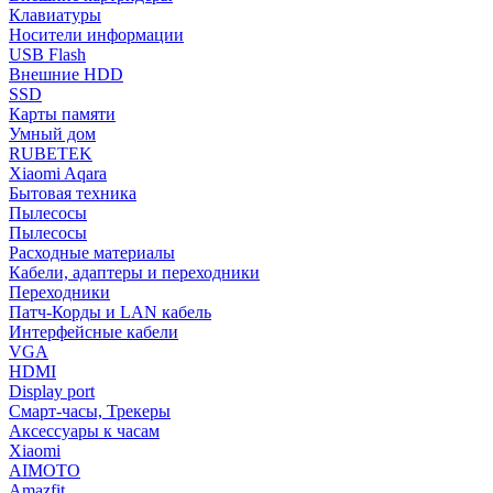
Клавиатуры
Носители информации
USB Flash
Внешние HDD
SSD
Карты памяти
Умный дом
RUBETEK
Xiaomi Aqara
Бытовая техника
Пылесосы
Пылесосы
Расходные материалы
Кабели, адаптеры и переходники
Переходники
Патч-Корды и LAN кабель
Интерфейсные кабели
VGA
HDMI
Display port
Смарт-часы, Трекеры
Аксессуары к часам
Xiaomi
AIMOTO
Amazfit