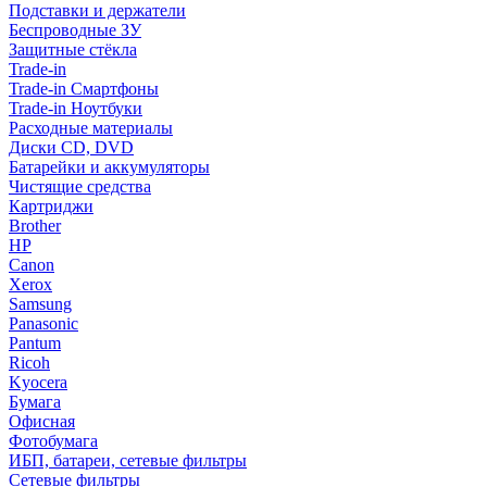
Подставки и держатели
Беспроводные ЗУ
Защитные стёкла
Trade-in
Trade-in Смартфоны
Trade-in Ноутбуки
Расходные материалы
Диски CD, DVD
Батарейки и аккумуляторы
Чистящие средства
Картриджи
Brother
HP
Canon
Xerox
Samsung
Panasonic
Pantum
Ricoh
Kyocera
Бумага
Офисная
Фотобумага
ИБП, батареи, сетевые фильтры
Сетевые фильтры