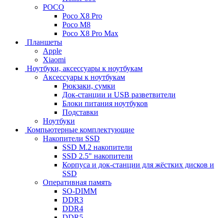
POCO
Poco X8 Pro
Poco M8
Poco X8 Pro Max
Планшеты
Apple
Xiaomi
Ноутбуки, аксессуары к ноутбукам
Аксессуары к ноутбукам
Рюкзаки, сумки
Док-станции и USB разветвители
Блоки питания ноутбуков
Подставки
Ноутбуки
Компьютерные комплектующие
Накопители SSD
SSD M.2 накопители
SSD 2.5" накопители
Корпуса и док-станции для жёстких дисков и
SSD
Оперативная память
SO-DIMM
DDR3
DDR4
DDR5