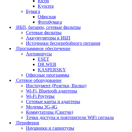
Ricoh
Kyocera
Бумага
Офисная
Фотобумага
ИБП, батареи, сетевые фильтры
Сетевые фильтры
Аккумуляторы к ИБП
Источники бесперебойного питания
Программное обеспечение
Антивирусы
ESET
DR.WEB
KASPERSKY
Офисные программы
Сетевое оборудование
Инструмент (Розетки, Вилки)
Wi-Fi, Bluetooth адаптеры
Wi-Fi Роутеры
Сетевые карты и адаптеры
Модемы 3G-4G
Коммутаторы (Свитчи)
Точки доступа и повторители WiFi сигнала
Периферия
Наушники и гарнитуры