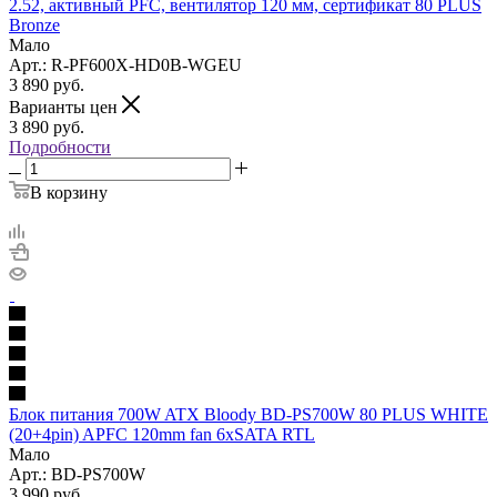
2.52, активный PFC, вентилятор 120 мм, cертификат 80 PLUS
Bronze
Мало
Арт.: R-PF600X-HD0B-WGEU
3 890
руб.
Варианты цен
3 890
руб.
Подробности
В корзину
Блок питания 700W ATX Bloody BD-PS700W 80 PLUS WHITE
(20+4pin) APFC 120mm fan 6xSATA RTL
Мало
Арт.: BD-PS700W
3 990
руб.