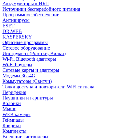
Аккумуляторы к ИБП
Источники бесперебойного питания
Программное обеспечение
Антивирусы
ESET
DR.WEB
KASPERSKY
Офисные программы
Сетевое оборудование
Инструмент (Розетки, Вилки)
Wi-Fi, Bluetooth адаптеры
Wi-Fi Роутеры
Сетевые карты и адаптеры
Модемы 3G-4G
Коммутаторы (Свитчи)
Точки доступа и повторители WiFi сигнала
Периферия
Наушники и гарнитуры
Колонки
Мыши
WEB камеры
Геймпады
Коврики
Комплекты
Внешние картридеры