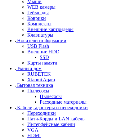
Мыши
WEB камеры
Геймпады
Коврики
Комплекты
Внешние картридеры
Клавиатуры
Носители информации
USB Flash
Внешние HDD
SSD
Карты памяти
Умный дом
RUBETEK
Xiaomi Aqara
Бытовая техника
Пылесосы
Пылесосы
Расходные материалы
Кабели, адаптеры и переходники
Переходники
Патч-Корды и LAN кабель
Интерфейсные кабели
VGA
HDMI