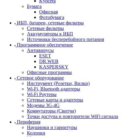
Kyocera
Бумага
Офисная
Фотобумага
ИБП, батареи, сетевые фильтры
Сетевые фильтры
Аккумуляторы к ИБП
Источники бесперебойного питания
Программное обеспечение
Антивирусы
ESET
DR.WEB
KASPERSKY
Офисные программы
Сетевое оборудование
Инструмент (Розетки, Вилки)
Wi-Fi, Bluetooth адаптеры
Wi-Fi Роутеры
Сетевые карты и адаптеры
Модемы 3G-4G
Коммутаторы (Свитчи)
Точки доступа и повторители WiFi сигнала
Периферия
Наушники и гарнитуры
Колонки