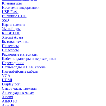
Клавиатуры
Носители информации
USB Flash
Внешние HDD
SSD
Карты памяти
Умный дом
RUBETEK
Xiaomi Aqara
Бытовая техника
Пылесосы
Пылесосы
Расходные материалы
Кабели, адаптеры и переходники
Переходники
Патч-Корды и LAN кабель
Интерфейсные кабели
VGA
HDMI
Display port
Смарт-часы, Трекеры
Аксессуары к часам
Xiaomi
AIMOTO
Amazfit