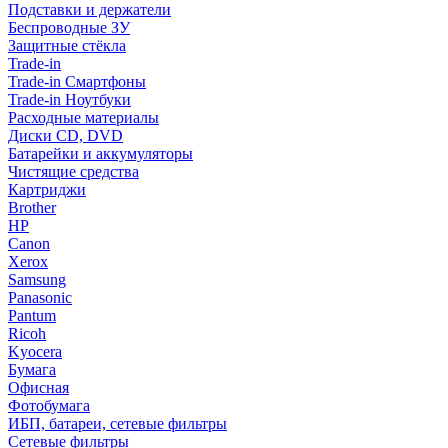
Подставки и держатели
Беспроводные ЗУ
Защитные стёкла
Trade-in
Trade-in Смартфоны
Trade-in Ноутбуки
Расходные материалы
Диски CD, DVD
Батарейки и аккумуляторы
Чистящие средства
Картриджи
Brother
HP
Canon
Xerox
Samsung
Panasonic
Pantum
Ricoh
Kyocera
Бумага
Офисная
Фотобумага
ИБП, батареи, сетевые фильтры
Сетевые фильтры