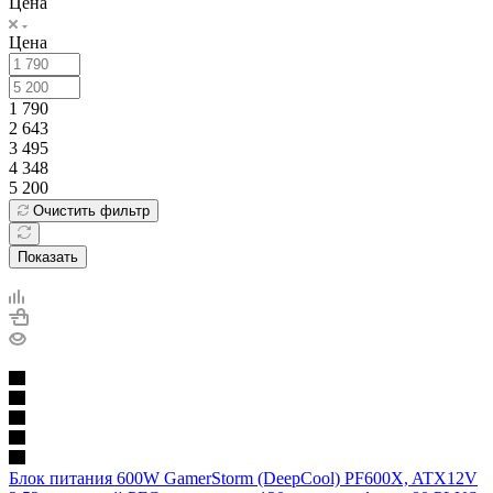
Цена
Цена
1 790
2 643
3 495
4 348
5 200
Очистить фильтр
Показать
Блок питания 600W GamerStorm (DeepCool) PF600X, ATX12V