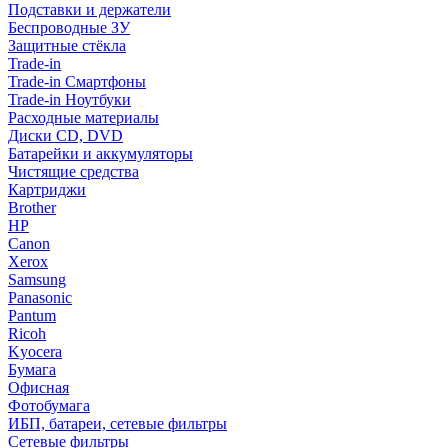
Подставки и держатели
Беспроводные ЗУ
Защитные стёкла
Trade-in
Trade-in Смартфоны
Trade-in Ноутбуки
Расходные материалы
Диски CD, DVD
Батарейки и аккумуляторы
Чистящие средства
Картриджи
Brother
HP
Canon
Xerox
Samsung
Panasonic
Pantum
Ricoh
Kyocera
Бумага
Офисная
Фотобумага
ИБП, батареи, сетевые фильтры
Сетевые фильтры