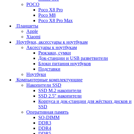
POCO
Poco X8 Pro
Poco M8
Poco X8 Pro Max
Планшеты
Apple
Xiaomi
Ноутбуки, аксессуары к ноутбукам
Аксессуары к ноутбукам
Рюкзаки, сумки
Док-станции и USB разветвители
Блоки питания ноутбуков
Подставки
Ноутбуки
Компьютерные комплектующие
Накопители SSD
SSD M.2 накопители
SSD 2.5" накопители
Корпуса и док-станции для жёстких дисков и
SSD
Оперативная память
SO-DIMM
DDR3
DDR4
DDR5