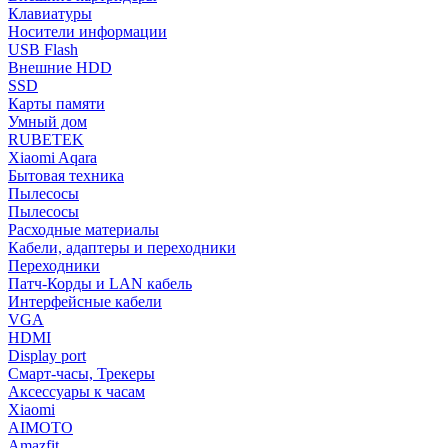
Клавиатуры
Носители информации
USB Flash
Внешние HDD
SSD
Карты памяти
Умный дом
RUBETEK
Xiaomi Aqara
Бытовая техника
Пылесосы
Пылесосы
Расходные материалы
Кабели, адаптеры и переходники
Переходники
Патч-Корды и LAN кабель
Интерфейсные кабели
VGA
HDMI
Display port
Смарт-часы, Трекеры
Аксессуары к часам
Xiaomi
AIMOTO
Amazfit