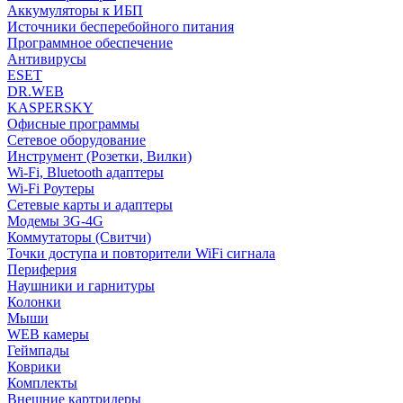
Аккумуляторы к ИБП
Источники бесперебойного питания
Программное обеспечение
Антивирусы
ESET
DR.WEB
KASPERSKY
Офисные программы
Сетевое оборудование
Инструмент (Розетки, Вилки)
Wi-Fi, Bluetooth адаптеры
Wi-Fi Роутеры
Сетевые карты и адаптеры
Модемы 3G-4G
Коммутаторы (Свитчи)
Точки доступа и повторители WiFi сигнала
Периферия
Наушники и гарнитуры
Колонки
Мыши
WEB камеры
Геймпады
Коврики
Комплекты
Внешние картридеры