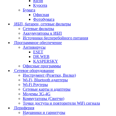
Ricoh
Kyocera
Бумага
Офисная
Фотобумага
ИБП, батареи, сетевые фильтры
Сетевые фильтры
Аккумуляторы к ИБП
Источники бесперебойного питания
Программное обеспечение
Антивирусы
ESET
DR.WEB
KASPERSKY
Офисные программы
Сетевое оборудование
Инструмент (Розетки, Вилки)
Wi-Fi, Bluetooth адаптеры
Wi-Fi Роутеры
Сетевые карты и адаптеры
Модемы 3G-4G
Коммутаторы (Свитчи)
Точки доступа и повторители WiFi сигнала
Периферия
Наушники и гарнитуры