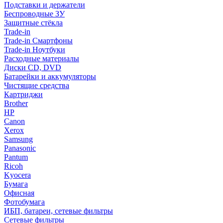
Подставки и держатели
Беспроводные ЗУ
Защитные стёкла
Trade-in
Trade-in Смартфоны
Trade-in Ноутбуки
Расходные материалы
Диски CD, DVD
Батарейки и аккумуляторы
Чистящие средства
Картриджи
Brother
HP
Canon
Xerox
Samsung
Panasonic
Pantum
Ricoh
Kyocera
Бумага
Офисная
Фотобумага
ИБП, батареи, сетевые фильтры
Сетевые фильтры