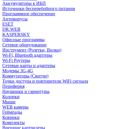
Аккумуляторы к ИБП
Источники бесперебойного питания
Программное обеспечение
Антивирусы
ESET
DR.WEB
KASPERSKY
Офисные программы
Сетевое оборудование
Инструмент (Розетки, Вилки)
Wi-Fi, Bluetooth адаптеры
Wi-Fi Роутеры
Сетевые карты и адаптеры
Модемы 3G-4G
Коммутаторы (Свитчи)
Точки доступа и повторители WiFi сигнала
Периферия
Наушники и гарнитуры
Колонки
Мыши
WEB камеры
Геймпады
Коврики
Комплекты
Внешние картридеры