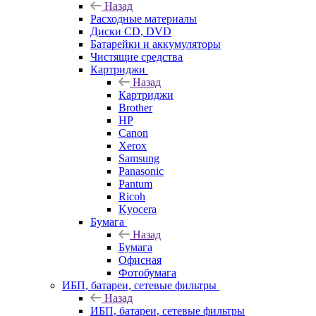
Назад
Расходные материалы
Диски CD, DVD
Батарейки и аккумуляторы
Чистящие средства
Картриджи
Назад
Картриджи
Brother
HP
Canon
Xerox
Samsung
Panasonic
Pantum
Ricoh
Kyocera
Бумага
Назад
Бумага
Офисная
Фотобумага
ИБП, батареи, сетевые фильтры
Назад
ИБП, батареи, сетевые фильтры