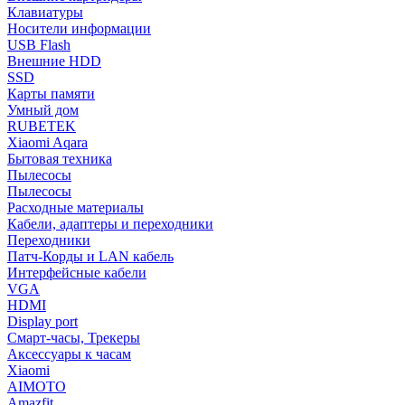
Клавиатуры
Носители информации
USB Flash
Внешние HDD
SSD
Карты памяти
Умный дом
RUBETEK
Xiaomi Aqara
Бытовая техника
Пылесосы
Пылесосы
Расходные материалы
Кабели, адаптеры и переходники
Переходники
Патч-Корды и LAN кабель
Интерфейсные кабели
VGA
HDMI
Display port
Смарт-часы, Трекеры
Аксессуары к часам
Xiaomi
AIMOTO
Amazfit