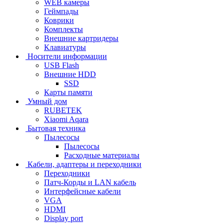
WEB камеры
Геймпады
Коврики
Комплекты
Внешние картридеры
Клавиатуры
Носители информации
USB Flash
Внешние HDD
SSD
Карты памяти
Умный дом
RUBETEK
Xiaomi Aqara
Бытовая техника
Пылесосы
Пылесосы
Расходные материалы
Кабели, адаптеры и переходники
Переходники
Патч-Корды и LAN кабель
Интерфейсные кабели
VGA
HDMI
Display port